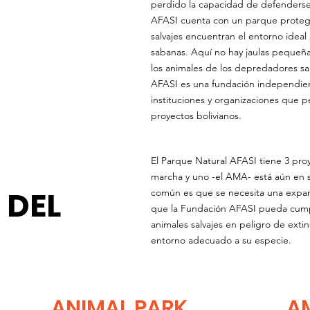
perdido la capacidad de defenderse 
AFASI cuenta con un parque protegi
salvajes encuentran el entorno ideal 
sabanas. Aquí no hay jaulas pequeñas
los animales de los depredadores sal
AFASI es una fundación independie
instituciones y organizaciones que p
proyectos bolivianos.
El Parque Natural AFASI tiene 3 proy
marcha y uno -el AMA- está aún en s
 DEL
común es que se necesita una expan
que la Fundación AFASI pueda cumpli
animales salvajes en peligro de ext
entorno adecuado a su especie.
ANIMAL PARK
A