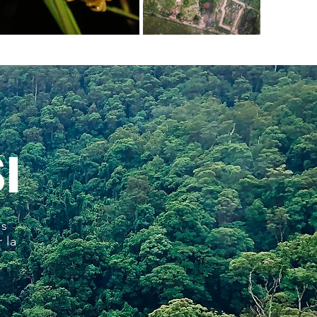
I
os
 la