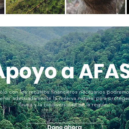
Apoyo a AFAS
ólo con los recursos financieros necesarios podrem
señar adecuadamente la reserva natural para proteger
fauna y la biodiversidad de la región.
Done ahora