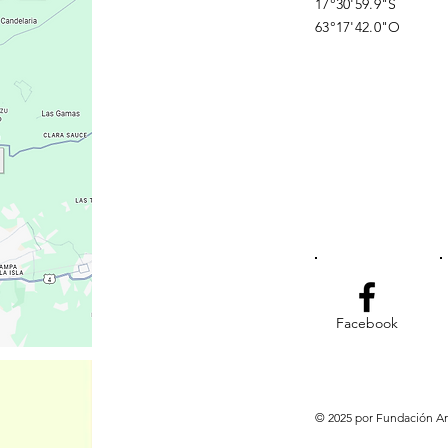
17°30'59.9"S
63°17'42.0"O
Facebook
© 2025 por Fundación Ami