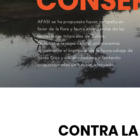
CONSE
AFASI se ha propuesto hacer campaña en
favor de la flora y fauna amenazadas de las
tierras bajas tropicales de Bolivia.
En nuestra reserva natural, promovemos
activamente el bienestar de la fauna salvaje de
Santa Cruz y sus alrededores intentando
proporcionarles un hábitat adecuado.
CONTRA LA