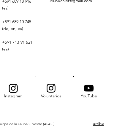
urs.buchler@gmail.com
+591 689 18 916
(es)
+
591 689 10 745
(de, en, es)
+591 713 91 621
(es)
Instagram
Voluntarios
YouTube
arriba
gos de la Fauna Silvestre (AFASI).