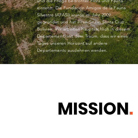
und die Pflege bedrohter Flora und Fauna
einsetzt.
Die Fundación Amigos de la Fauna
Silvestre (AFASI) wurde im Jahr 2009
gegründet und hat ihren Sitz in Santa Cruz -
Bolivien. Wir arbeiten hauptsächlich in diesem
Departement, mit dem Traum, dass wir eines
Tages unseren Horizont auf andere
Departements ausdehnen werden.
MISSION
.