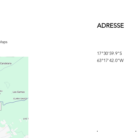
ADRESSE
 Maps
17°30'59.9"S
63°17'42.0"W
EN
.