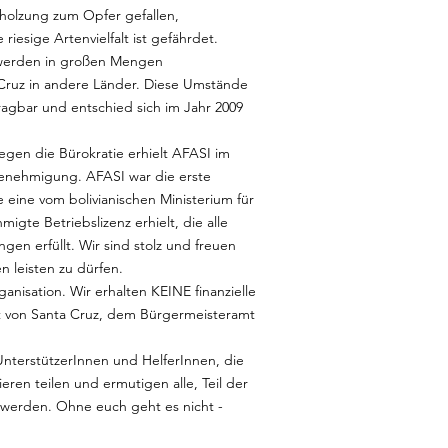
bholzung zum Opfer gefallen,
iesige Artenvielfalt ist gefährdet.
 werden in großen Mengen
Cruz in andere Länder. Diese Umstände
 tragbar und entschied sich im Jahr 2009
gen die Bürokratie erhielt AFASI im
genehmigung. AFASI war die erste
ie eine vom bolivianischen Ministerium für
te Betriebslizenz erhielt, die alle
en erfüllt. Wir sind stolz und freuen
en leisten zu dürfen.
anisation. Wir erhalten KEINE finanzielle
 von Santa Cruz, dem Bürgermeisteramt
 UnterstützerInnen und HelferInnen, die
ren teilen und ermutigen alle, Teil der
 werden. Ohne euch geht es nicht -