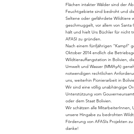
Flächen intakter Wälder sind der A
Feuchtgebiete sind bedroht und die r
Seltene oder gefährdete Wildtiere
geschmuggelt, vor allem von Santa 
hält und hielt Urs Büchler für nicht
AFASI zu gründen.
Nach einem fünfjährigen "Kampf" ge
Oktober 2014 endlich die Betriebs
Wildtierauffangstation in Bolivien, d
Umwelt und Wasser (MMAyA) genehmig
notwendigen rechtlichen Anforderung
uns, weiterhin Pionierarbeit in Bolivi
Wir sind eine völlig unabhängige Org
Unterstützung vom Gouverneursamt
oder dem Staat Bolivien.
Wir schätzen alle MitarbeiterInnen,
unsere Hingabe zu bedrohten Wildtie
Förderung von AFASIs Projekten zu
danke!