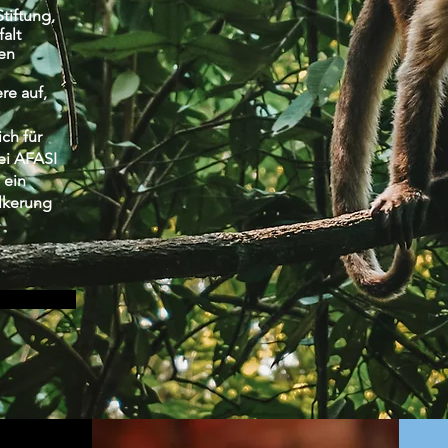
tiftung,
falt
ien
re auf,
ch für
bei AFASI
 ein
lkerung