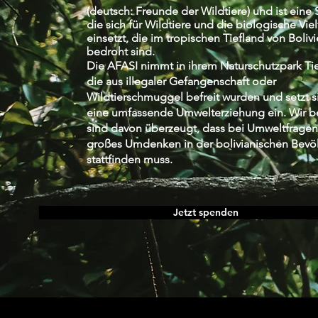
(deutsch: Freunde der Wildtiere) und ist eine S
die sich für Wildtiere und die biologische Viel
einsetzt, die im tropischen Tiefland von Boliv
bedroht sind.
Die AFASI nimmt in ihrem Naturschutzpark Tie
die aus illegaler Gefangenschaft oder
Wildtierschmuggel befreit wurden und setzt si
eine umfassende Umwelterziehung ein
. Wir 
sind davon überzeugt, dass bei Umweltfragen
großes Umdenken in der bolivianischen Bevö
stattfinden muss.
Jetzt spenden