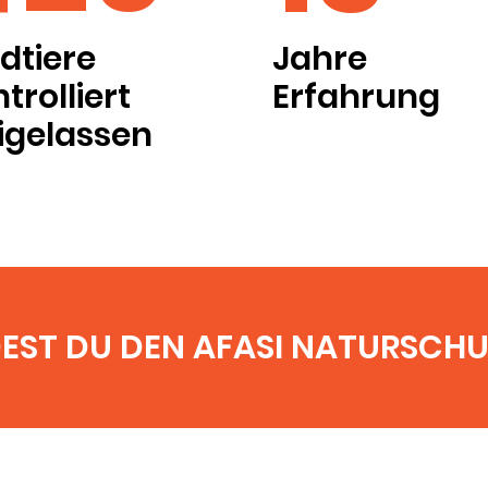
dtiere
Jahre
trolliert
Erfahrung
igelassen
DEST DU DEN AFASI NATURSCH