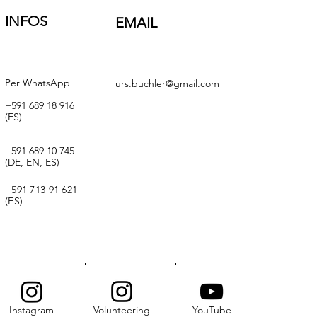
INFOS
EMAIL
Per WhatsApp
urs.buchler@gmail.com
+591 689 18 916
(ES)
+591 689 10 745
(DE, EN, ES)
+591 713 91 621
(ES)
Instagram
Volunteering
YouTube