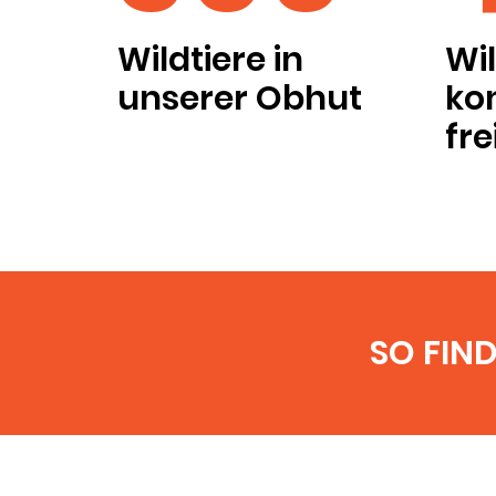
Wildtiere in
Wil
unserer Obhut
kon
fre
SO FIN