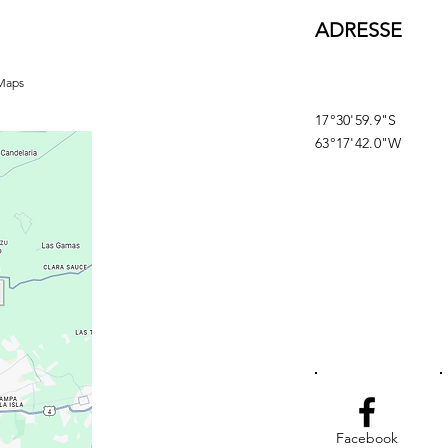
ADRESSE
 Maps
17°30'59.9"S
63°17'42.0"W
Facebook