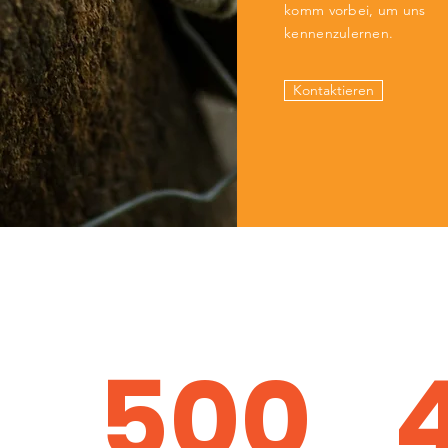
komm vorbei, um uns
kennenzulernen.
Kontaktieren
500