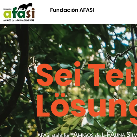
Fundación AFASI
Sei Tei
Lösun
A
FA
SI
AFASI steht für "
MIGOS de la
UNA
L