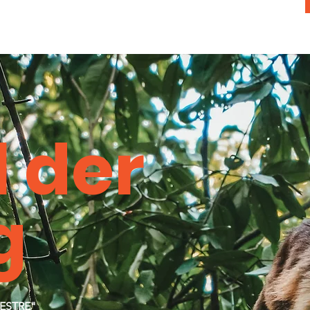
l der
g
VESTRE"