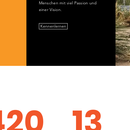
Menschen mit viel Passion und
einer Vision.
Kennenlernen
420
13